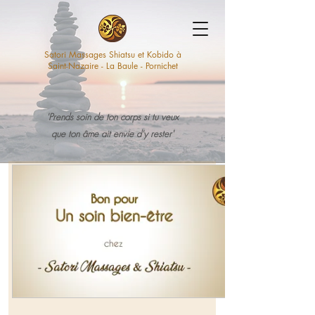
Satori Massages Shiatsu et Kobido à
Saint-Nazaire - La Baule - Pornichet
'Prends soin de ton corps si tu veux
que ton âme ait envie d'y rester'