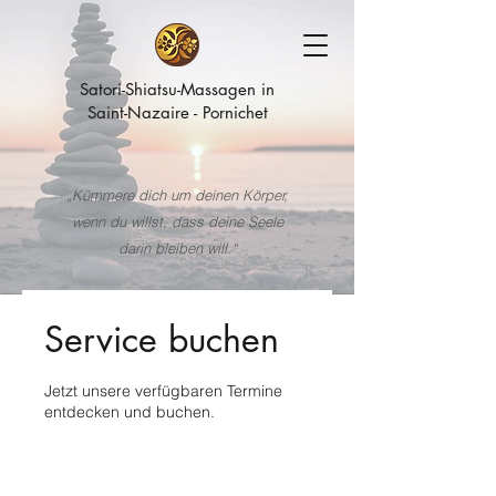
Satori-Shiatsu-Massagen in
Saint-Nazaire - Pornichet
„Kümmere dich um deinen Körper,
wenn du willst, dass deine Seele
darin bleiben will.“
Service buchen
Jetzt unsere verfügbaren Termine
entdecken und buchen.