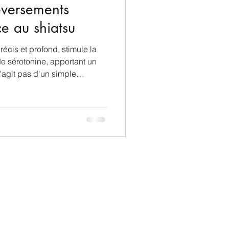
eversements
e au shiatsu
récis et profond, stimule la
de sérotonine, apportant un
'agit pas d'un simple
ne régulation
ur.