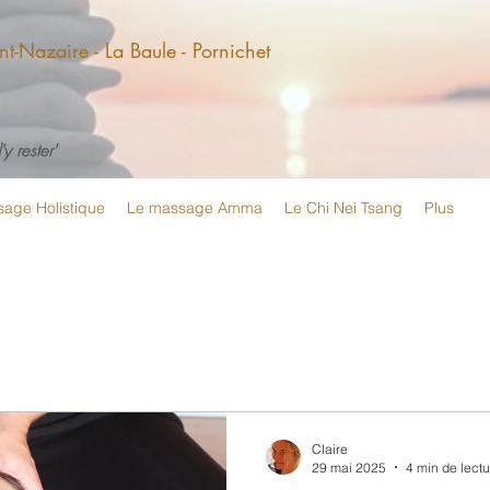
t-Nazaire - La Baule - Pornichet
y rester'
age Holistique
Le massage Amma
Le Chi Nei Tsang
Plus
Claire
29 mai 2025
4 min de lectu