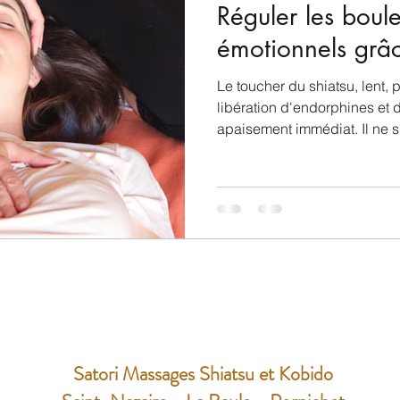
Réguler les boul
émotionnels grâc
Le toucher du shiatsu, lent, p
libération d'endorphines et 
apaisement immédiat. Il ne s
moment de détente, mais d'u
neurovégétative en profonde
Satori Massages Shiatsu et Kobido