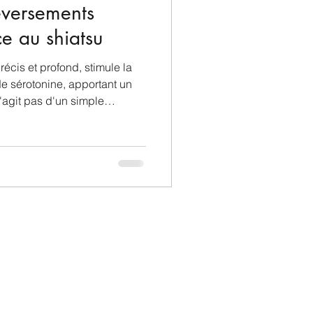
eversements
e au shiatsu
récis et profond, stimule la
de sérotonine, apportant un
'agit pas d'un simple
ne régulation
ur.