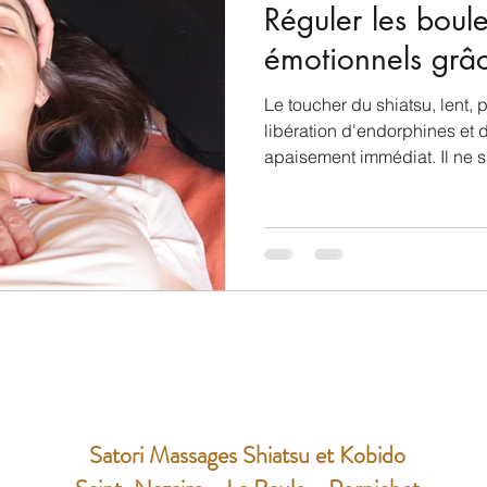
Réguler les boul
émotionnels grâc
Le toucher du shiatsu, lent, p
libération d'endorphines et 
apaisement immédiat. Il ne s
moment de détente, mais d'u
neurovégétative en profonde
Satori Massages Shiatsu et Kobido