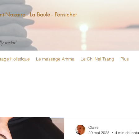
t-Nazaire - La Baule - Pornichet
y rester'
age Holistique
Le massage Amma
Le Chi Nei Tsang
Plus
Claire
29 mai 2025
4 min de lectu