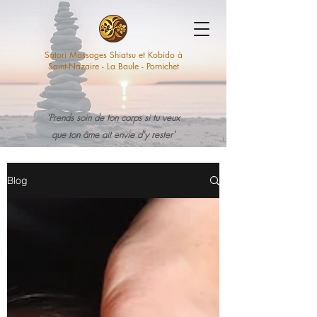
Satori Massages Shiatsu et Kobido à
Saint-Nazaire - La Baule - Pornichet
'Prends soin de ton corps si tu veux
que ton âme ait envie d'y rester'
Blog